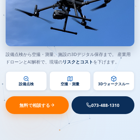
設備点検から空撮・測量、施設の3Dデジタル保存まで。 産業用
ドローンとAI解析で、現場の
リスクとコスト
を下げます。
設備点検
空撮・測量
3Dウォークスルー
無料で相談する
073-488-1310