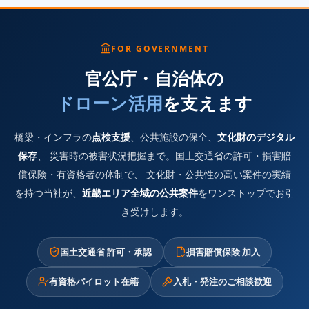
FOR GOVERNMENT
官公庁・自治体の
ドローン活用
を支えます
橋梁・インフラの
点検支援
、公共施設の保全、
文化財のデジタル
保存
、 災害時の被害状況把握まで。国土交通省の許可・損害賠
償保険・有資格者の体制で、 文化財・公共性の高い案件の実績
を持つ当社が、
近畿エリア全域の公共案件
をワンストップでお引
き受けします。
国土交通省 許可・承認
損害賠償保険 加入
有資格パイロット在籍
入札・発注のご相談歓迎