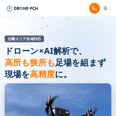
近畿エリア全域対応
ドローン
×
AI解析で、
高所も狭所も
足場を組まず
現場を
高精度
に。