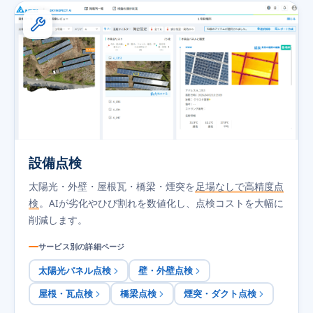
設備点検
太陽光・外壁・屋根瓦・橋梁・煙突を
足場なしで高精度点
検
。AIが劣化やひび割れを数値化し、点検コストを大幅に
削減します。
サービス別の詳細ページ
太陽光パネル点検
壁・外壁点検
屋根・瓦点検
橋梁点検
煙突・ダクト点検