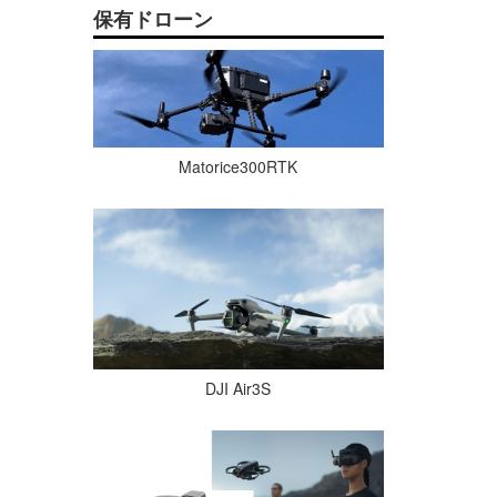
保有ドローン
Matorice300RTK
DJI Air3S