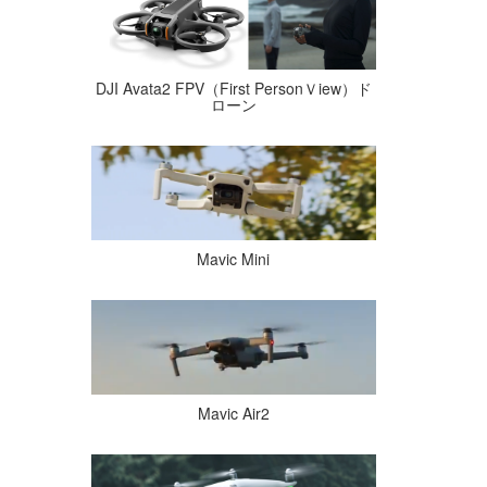
DJI Avata2 FPV（First PersonＶiew）ド
ローン
Mavic Mini
Mavic Air2