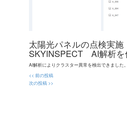
太陽光パネルの点検実
SKYINSPECT AI解析を
AI解析によりクラスター異常を検出できました
投
<< 前の投稿
稿
次の投稿 >>
ナ
ビ
ゲ
ー