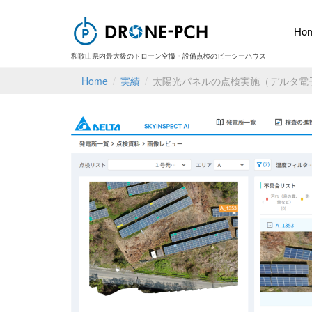
Ho
和歌山県内最大級のドローン空撮・設備点検のピーシーハウス
Home
/
実績
/
太陽光パネルの点検実施（デルタ電子（株