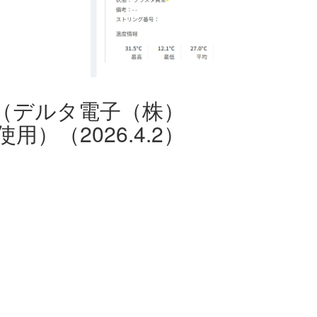
施（デルタ電子（株）
使用）（2026.4.2）
。