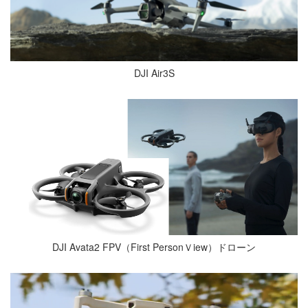
DJI Air3S
DJI Avata2 FPV（First PersonＶiew）ドローン