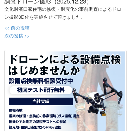
調査ドローン撮影（2025.12.23）
文化財濱口家住宅の修復・耐震化の事前調査によるドロー
ン撮影3D化を実施させて頂きました。
投
<< 前の投稿
稿
次の投稿 >>
ナ
ビ
ゲ
ー
シ
ョ
ン