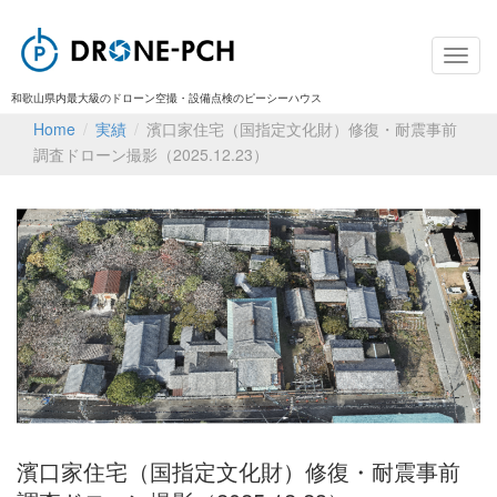
和歌山県内最大級のドローン空撮・設備点検のピーシーハウス
Home
/
実績
/
濱口家住宅（国指定文化財）修復・耐震事前
調査ドローン撮影（2025.12.23）
濱口家住宅（国指定文化財）修復・耐震事前