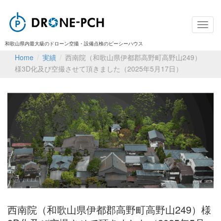
和歌山県内最大級のドローン空撮・設備点検のピーシーハウス
Home
/
実績
/
西南院（和歌山県伊都郡高野町高野山249）
様3D化及び空撮させて頂きました（2025年5月17日）
西南院（和歌山県伊都郡高野町高野山249）様