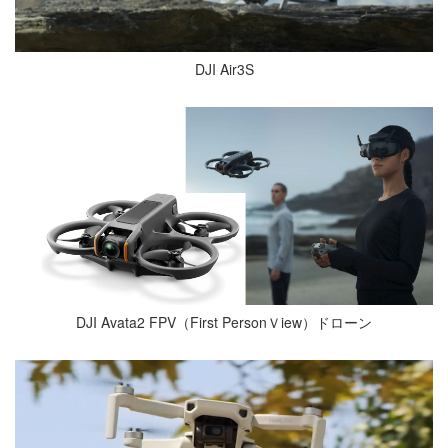
DJI Air3S
DJI Avata2 FPV（First PersonＶiew）ドローン