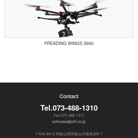
PREADING WINGS S900
Contact
Tel.073-488-1310
Fax.073-488-1311
pchouse@pch.co.jp
〒640-8412 和歌山県和歌山市狐島385-1