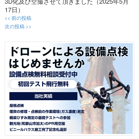
3D化及び空撮させて頂きました（2025年5月
17日）
投
<< 前の投稿
稿
次の投稿 >>
ナ
ビ
ゲ
ー
シ
ョ
ン