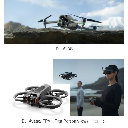
DJI Air3S
DJI Avata2 FPV（First PersonＶiew）ドローン