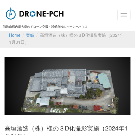
和歌山県内最大級のドローン空撮・設備点検のピーシーハウス
Home
/
実績
/
高垣酒造（株）様の３D化撮影実施（2024年
1月31日）
高垣酒造（株）様の３D化撮影実施（2024年1