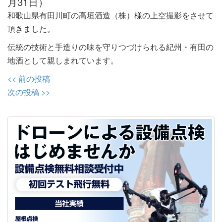
月31日）
和歌山県有田川町の高垣酒造（株）様の上空撮影をさせて
頂きました。
伝統の技術と手造りの味を守りつづけられる紀州・有田の
地酒として親しまれています。
投
<< 前の投稿
稿
次の投稿 >>
ナ
ビ
ゲ
ー
シ
ョ
ン