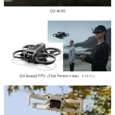
DJI Air3S
DJI Avata2 FPV（First PersonＶiew）ドローン