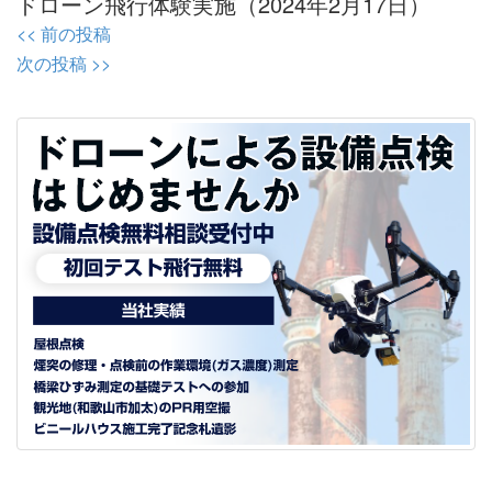
ドローン飛行体験実施（2024年2月17日）
投
<< 前の投稿
稿
次の投稿 >>
ナ
ビ
ゲ
ー
シ
ョ
ン