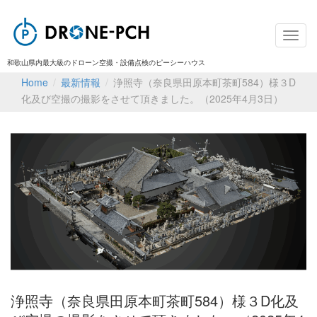
和歌山県内最大級のドローン空撮・設備点検のピーシーハウス
Home
/
最新情報
/
浄照寺（奈良県田原本町茶町584）様３D
化及び空撮の撮影をさせて頂きました。（2025年4月3日）
浄照寺（奈良県田原本町茶町584）様３D化及