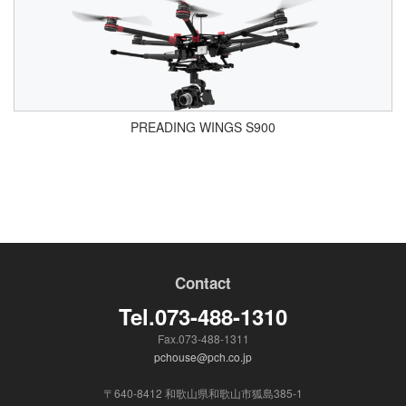
PREADING WINGS S900
Contact
Tel.073-488-1310
Fax.073-488-1311
pchouse@pch.co.jp
〒640-8412 和歌山県和歌山市狐島385-1