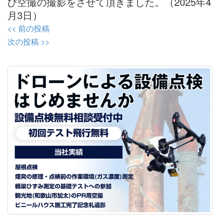
び空撮の撮影をさせて頂きました。（2025年4
月3日）
投
<< 前の投稿
稿
次の投稿 >>
ナ
ビ
ゲ
ー
シ
ョ
ン