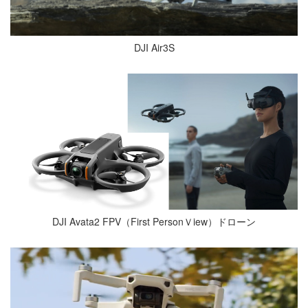
DJI Air3S
DJI Avata2 FPV（First PersonＶiew）ドローン