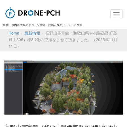
和歌山県内最大級のドローン空撮・設備点検のピーシーハウス
Home
/
最新情報
/
高野山霊宝館（和歌山県伊都郡高野町高
野山306）様3D化の空撮をさせて頂きました。（2025年11月
11日）
高野山霊宝館（和歌山県伊都郡高野町高野山