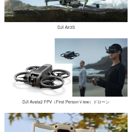
DJI Air3S
DJI Avata2 FPV（First PersonＶiew）ドローン