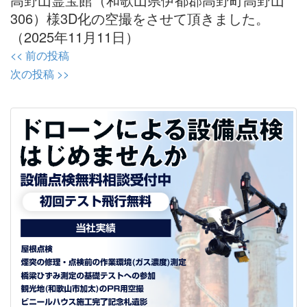
306）様3D化の空撮をさせて頂きました。
（2025年11月11日）
投
<< 前の投稿
稿
次の投稿 >>
ナ
ビ
ゲ
ー
シ
ョ
ン